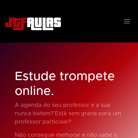
JTF
AULAS
Estude trompete
online.
A agenda do seu professor e a sua
nunca batem? Está sem grana para um
professor particular?
Não consegue melhorar e não sabe o